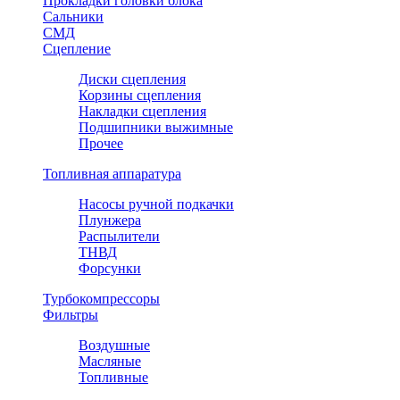
Прокладки головки блока
Сальники
СМД
Сцепление
Диски сцепления
Корзины сцепления
Накладки сцепления
Подшипники выжимные
Прочее
Топливная аппаратура
Насосы ручной подкачки
Плунжера
Распылители
ТНВД
Форсунки
Турбокомпрессоры
Фильтры
Воздушные
Масляные
Топливные