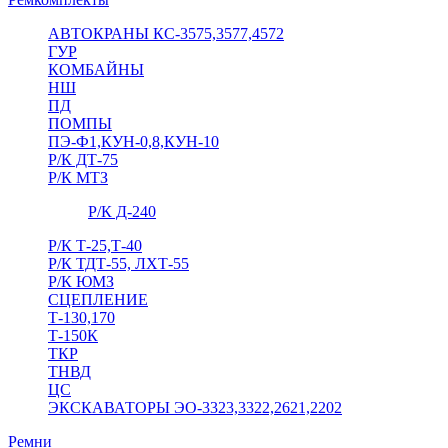
АВТОКРАНЫ КС-3575,3577,4572
ГУР
КОМБАЙНЫ
НШ
ПД
ПОМПЫ
ПЭ-Ф1,КУН-0,8,КУН-10
Р/К ДТ-75
Р/К МТЗ
Р/К Д-240
Р/К Т-25,Т-40
Р/К ТДТ-55, ЛХТ-55
Р/К ЮМЗ
СЦЕПЛЕНИЕ
Т-130,170
Т-150К
ТКР
ТНВД
ЦС
ЭКСКАВАТОРЫ ЭО-3323,3322,2621,2202
Ремни