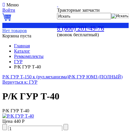
Меню
Войти
Тракторные запчасти
0
8 (800) 201-49-76
Нет товаров
(звонок бесплатный)
Корзина пуста
Главная
Каталог
Ремкомплекты
ГУР
Р/К ГУР Т-40
Р/К ГУР Т-150 к (рул.механизма)
Р/К ГУР ЮМЗ (ПОЛНЫЙ)
Вернуться к: ГУР
Р/К ГУР Т-40
Р/К ГУР Т-40
Цена
440 Р