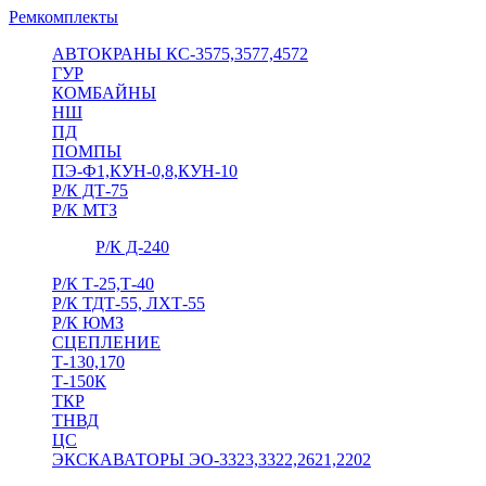
Ремкомплекты
АВТОКРАНЫ КС-3575,3577,4572
ГУР
КОМБАЙНЫ
НШ
ПД
ПОМПЫ
ПЭ-Ф1,КУН-0,8,КУН-10
Р/К ДТ-75
Р/К МТЗ
Р/К Д-240
Р/К Т-25,Т-40
Р/К ТДТ-55, ЛХТ-55
Р/К ЮМЗ
СЦЕПЛЕНИЕ
Т-130,170
Т-150К
ТКР
ТНВД
ЦС
ЭКСКАВАТОРЫ ЭО-3323,3322,2621,2202