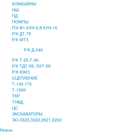
КОМБАЙНЫ
НШ
ПД
ПОМПЫ
ПЭ-Ф1,КУН-0,8,КУН-10
Р/К ДТ-75
Р/К МТЗ
Р/К Д-240
Р/К Т-25,Т-40
Р/К ТДТ-55, ЛХТ-55
Р/К ЮМЗ
СЦЕПЛЕНИЕ
Т-130,170
Т-150К
ТКР
ТНВД
ЦС
ЭКСКАВАТОРЫ
ЭО-3323,3322,2621,2202
Ремни