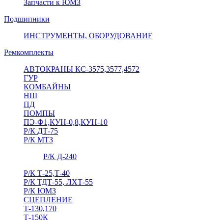
Запчасти к ЮМЗ
Подшипники
ИНСТРУМЕНТЫ, ОБОРУДОВАНИЕ
Ремкомплекты
АВТОКРАНЫ КС-3575,3577,4572
ГУР
КОМБАЙНЫ
НШ
ПД
ПОМПЫ
ПЭ-Ф1,КУН-0,8,КУН-10
Р/К ДТ-75
Р/К МТЗ
Р/К Д-240
Р/К Т-25,Т-40
Р/К ТДТ-55, ЛХТ-55
Р/К ЮМЗ
СЦЕПЛЕНИЕ
Т-130,170
Т-150К