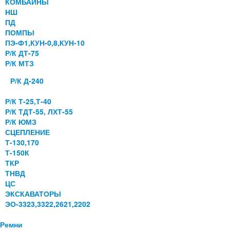
КОМБАЙНЫ
НШ
ПД
ПОМПЫ
ПЭ-Ф1,КУН-0,8,КУН-10
Р/К ДТ-75
Р/К МТЗ
Р/К Д-240
Р/К Т-25,Т-40
Р/К ТДТ-55, ЛХТ-55
Р/К ЮМЗ
СЦЕПЛЕНИЕ
Т-130,170
Т-150К
ТКР
ТНВД
ЦС
ЭКСКАВАТОРЫ
ЭО-3323,3322,2621,2202
Ремни