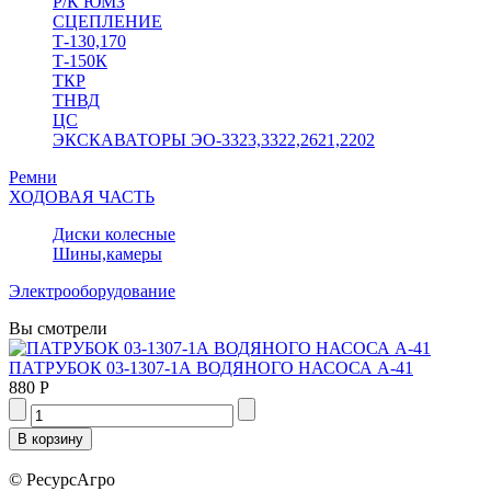
Р/К ЮМЗ
СЦЕПЛЕНИЕ
Т-130,170
Т-150К
ТКР
ТНВД
ЦС
ЭКСКАВАТОРЫ ЭО-3323,3322,2621,2202
Ремни
ХОДОВАЯ ЧАСТЬ
Диски колесные
Шины,камеры
Электрооборудование
Вы смотрели
ПАТРУБОК 03-1307-1А ВОДЯНОГО НАСОСА А-41
880 Р
© РесурсАгро