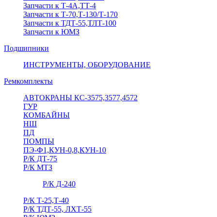
Запчасти к Т-4А,ТТ-4
Запчасти к Т-70,Т-130/Т-170
Запчасти к ТДТ-55,ТЛТ-100
Запчасти к ЮМЗ
Подшипники
ИНСТРУМЕНТЫ, ОБОРУДОВАНИЕ
Ремкомплекты
АВТОКРАНЫ КС-3575,3577,4572
ГУР
КОМБАЙНЫ
НШ
ПД
ПОМПЫ
ПЭ-Ф1,КУН-0,8,КУН-10
Р/К ДТ-75
Р/К МТЗ
Р/К Д-240
Р/К Т-25,Т-40
Р/К ТДТ-55, ЛХТ-55