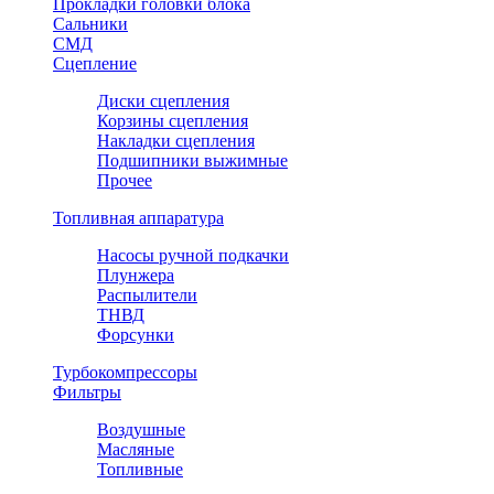
Прокладки головки блока
Сальники
СМД
Сцепление
Диски сцепления
Корзины сцепления
Накладки сцепления
Подшипники выжимные
Прочее
Топливная аппаратура
Насосы ручной подкачки
Плунжера
Распылители
ТНВД
Форсунки
Турбокомпрессоры
Фильтры
Воздушные
Масляные
Топливные