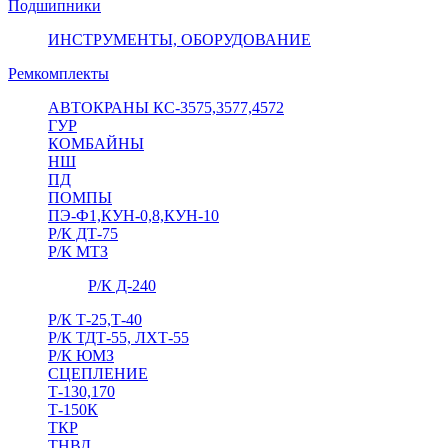
Подшипники
ИНСТРУМЕНТЫ, ОБОРУДОВАНИЕ
Ремкомплекты
АВТОКРАНЫ КС-3575,3577,4572
ГУР
КОМБАЙНЫ
НШ
ПД
ПОМПЫ
ПЭ-Ф1,КУН-0,8,КУН-10
Р/К ДТ-75
Р/К МТЗ
Р/К Д-240
Р/К Т-25,Т-40
Р/К ТДТ-55, ЛХТ-55
Р/К ЮМЗ
СЦЕПЛЕНИЕ
Т-130,170
Т-150К
ТКР
ТНВД