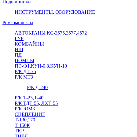
Подшипники
ИНСТРУМЕНТЫ, ОБОРУДОВАНИЕ
Ремкомплекты
АВТОКРАНЫ КС-3575,3577,4572
ГУР
КОМБАЙНЫ
НШ
ПД
ПОМПЫ
ПЭ-Ф1,КУН-0,8,КУН-10
Р/К ДТ-75
Р/К МТЗ
Р/К Д-240
Р/К Т-25,Т-40
Р/К ТДТ-55, ЛХТ-55
Р/К ЮМЗ
СЦЕПЛЕНИЕ
Т-130,170
Т-150К
ТКР
ТНВД