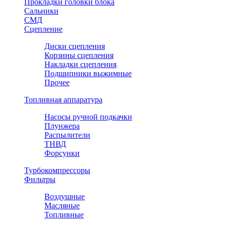
Прокладки головки блока
Сальники
СМД
Сцепление
Диски сцепления
Корзины сцепления
Накладки сцепления
Подшипники выжимные
Прочее
Топливная аппаратура
Насосы ручной подкачки
Плунжера
Распылители
ТНВД
Форсунки
Турбокомпрессоры
Фильтры
Воздушные
Масляные
Топливные