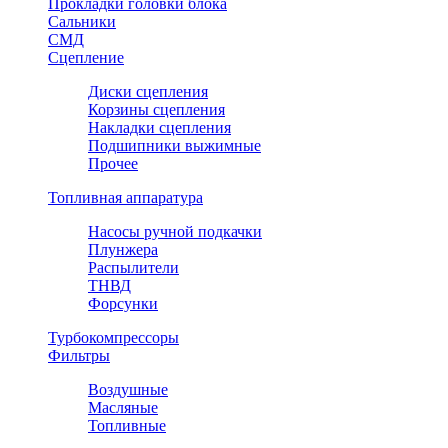
Прокладки головки блока
Сальники
СМД
Сцепление
Диски сцепления
Корзины сцепления
Накладки сцепления
Подшипники выжимные
Прочее
Топливная аппаратура
Насосы ручной подкачки
Плунжера
Распылители
ТНВД
Форсунки
Турбокомпрессоры
Фильтры
Воздушные
Масляные
Топливные