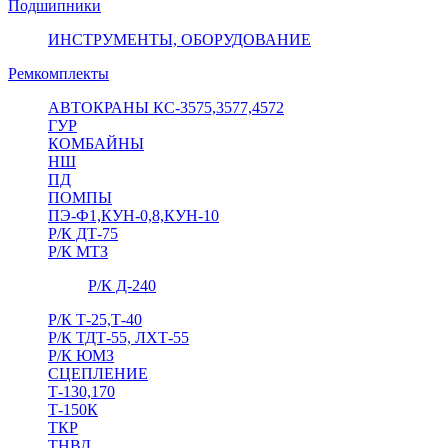
Подшипники
ИНСТРУМЕНТЫ, ОБОРУДОВАНИЕ
Ремкомплекты
АВТОКРАНЫ КС-3575,3577,4572
ГУР
КОМБАЙНЫ
НШ
ПД
ПОМПЫ
ПЭ-Ф1,КУН-0,8,КУН-10
Р/К ДТ-75
Р/К МТЗ
Р/К Д-240
Р/К Т-25,Т-40
Р/К ТДТ-55, ЛХТ-55
Р/К ЮМЗ
СЦЕПЛЕНИЕ
Т-130,170
Т-150К
ТКР
ТНВД