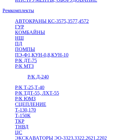
Ремкомплекты
АВТОКРАНЫ КС-3575,3577,4572
ГУР
КОМБАЙНЫ
НШ
ПД
ПОМПЫ
ПЭ-Ф1,КУН-0,8,КУН-10
Р/К ДТ-75
Р/К МТЗ
Р/К Д-240
Р/К Т-25,Т-40
Р/К ТДТ-55, ЛХТ-55
Р/К ЮМЗ
СЦЕПЛЕНИЕ
Т-130,170
Т-150К
ТКР
ТНВД
ЦС
ЭКСКАВАТОРЫ ЭО-3323,3322,2621,2202