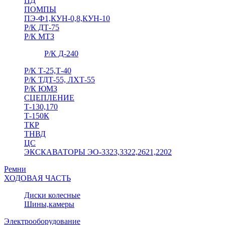
ПД
ПОМПЫ
ПЭ-Ф1,КУН-0,8,КУН-10
Р/К ДТ-75
Р/К МТЗ
Р/К Д-240
Р/К Т-25,Т-40
Р/К ТДТ-55, ЛХТ-55
Р/К ЮМЗ
СЦЕПЛЕНИЕ
Т-130,170
Т-150К
ТКР
ТНВД
ЦС
ЭКСКАВАТОРЫ ЭО-3323,3322,2621,2202
Ремни
ХОДОВАЯ ЧАСТЬ
Диски колесные
Шины,камеры
Электрооборудование