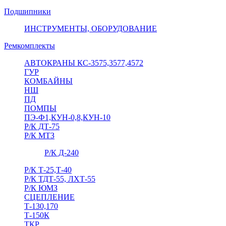
Подшипники
ИНСТРУМЕНТЫ, ОБОРУДОВАНИЕ
Ремкомплекты
АВТОКРАНЫ КС-3575,3577,4572
ГУР
КОМБАЙНЫ
НШ
ПД
ПОМПЫ
ПЭ-Ф1,КУН-0,8,КУН-10
Р/К ДТ-75
Р/К МТЗ
Р/К Д-240
Р/К Т-25,Т-40
Р/К ТДТ-55, ЛХТ-55
Р/К ЮМЗ
СЦЕПЛЕНИЕ
Т-130,170
Т-150К
ТКР