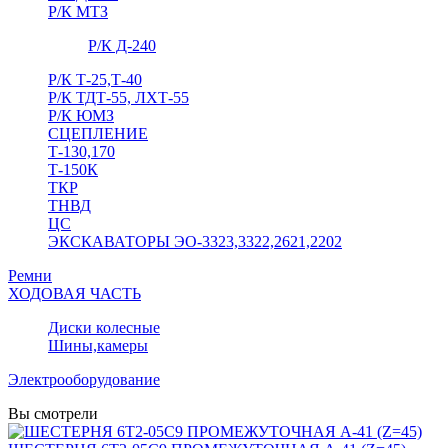
Р/К МТЗ
Р/К Д-240
Р/К Т-25,Т-40
Р/К ТДТ-55, ЛХТ-55
Р/К ЮМЗ
СЦЕПЛЕНИЕ
Т-130,170
Т-150К
ТКР
ТНВД
ЦС
ЭКСКАВАТОРЫ ЭО-3323,3322,2621,2202
Ремни
ХОДОВАЯ ЧАСТЬ
Диски колесные
Шины,камеры
Электрооборудование
Вы смотрели