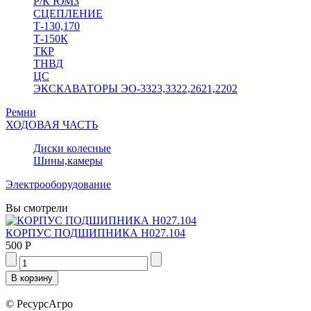
Р/К ЮМЗ
СЦЕПЛЕНИЕ
Т-130,170
Т-150К
ТКР
ТНВД
ЦС
ЭКСКАВАТОРЫ ЭО-3323,3322,2621,2202
Ремни
ХОДОВАЯ ЧАСТЬ
Диски колесные
Шины,камеры
Электрооборудование
Вы смотрели
КОРПУС ПОДШИПНИКА Н027.104
500 Р
© РесурсАгро