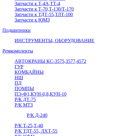
Запчасти к Т-4А,ТТ-4
Запчасти к Т-70,Т-130/Т-170
Запчасти к ТДТ-55,ТЛТ-100
Запчасти к ЮМЗ
Подшипники
ИНСТРУМЕНТЫ, ОБОРУДОВАНИЕ
Ремкомплекты
АВТОКРАНЫ КС-3575,3577,4572
ГУР
КОМБАЙНЫ
НШ
ПД
ПОМПЫ
ПЭ-Ф1,КУН-0,8,КУН-10
Р/К ДТ-75
Р/К МТЗ
Р/К Д-240
Р/К Т-25,Т-40
Р/К ТДТ-55, ЛХТ-55